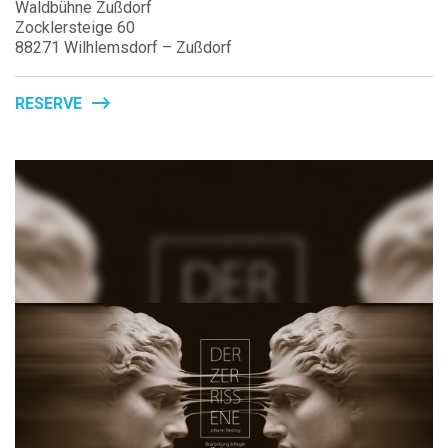
Waldbühne Zußdorf
Zocklersteige 60
88271 Wilhlemsdorf – Zußdorf
RESERVE